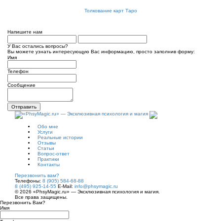
Толкование карт Таро
Напишите нам
У Вас остались вопросы?
Вы можете узнать интересующую Вас информацию, просто заполнив форму:
Имя
Телефон
Сообщение
Отправить
Обо мне
Услуги
Реальные истории
Отзывы
Статьи
Вопрос-ответ
Практики
Контакты
Перезвонить вам?
Телефоны:
8 (905) 584-68-88
8 (495) 925-14-55
E-Mail:
info@phsymagic.ru
© 2026 «PhsyMagic.ru» — Эксклюзивная психология и магия.
Все права защищены.
Перезвонить Вам?
Имя