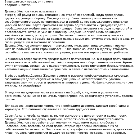
Защищая свои права, он готов к
обороне и битве.
Девятка Жезлов часто показывает
очередной раунд борьбы, связанной со старой проблемой, когда приходилось
держать круговую оборону. Ситуации могут быть самыми различными - от
возобновления старых, неприятных дел и связей до предупреждения о рецидиве
угасшей болезни. Карта призывает не терять бдительности и предупреждает о
необходимости мобилизовать силы - следует быть готовыми к череде трудностей и
обстоятельств, которые уже не в новинку. Владыка Великой Силы защищает
завоёванную некогда территорию. Это может относиться к личным правам на
работе или дома: к борьбе за равные права в семье или супружестве, либо в защиту
своей репутации и высокого положения.
Девятка Жезлов символизирует напряжение, пугающее предощущение перемен,
хотя по большей части страх напрасен. Она также означает выдержку, стойкость,
способность выстоять в сложных ситуациях, умение мастерски решать проблемы.
В любовных вопросах карта предсказывает противостояние, в котором противником
может оказаться собственный партнёр, соперник или общественное мнение. Аркан
сулит ситуации, связанные с подозрительностью, сопротивлением бурным чувствам,
напоминающим о болезненном прошлом, а также с неготовностью к отношениям.
В сфере работы Девятка Жезлов говорит о высоких профессиональных качествах,
позволяющих добиться успеха: о самодисциплине, ответственности, умении
защищать свои интересы и грамотно планировать дела. На финансовом плане - это
стабильное спокойствие.
В гадании на здоровье карта указывает на борьбу с недугом и укрепление
организма. Аркан может означать перенапряжение, хроническую усталость, травмы
головы.
Для самосознания важно понять, что необходимо доверять запасам своей силы и
характера. Это поможет справиться с любыми трудностями.
Совет Аркана: чтобы сохранить то, что вы имеете в целостности и сохранности,
следует проявить выдержку, терпение, осторожность и предусмотрительность.
Девятка Жезлов в перевёрнутом положении: удар ниже пояса, слабость и
неспособность постоять за свои права, старые проблемы, возникшие из-за
собственной беспечности. Это также потеря профессиональных навыков, денежные
лишения, уход партеров или неудачное соперничество, подорванное здоровье.