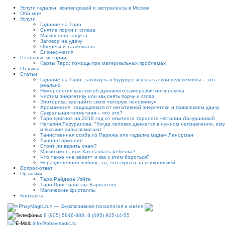
Услуги гадалки, ясновидящей и экстрасенса в Москве
Обо мне
Услуги
Гадание на Таро
Снятие порчи и сглаза
Магическая защита
Заговор на удачу
Обереги и талисманы
Бизнес-магия
Реальные истории
Карты Таро: помощь при материальных проблемах
Отзывы
Статьи
Гадание на Таро: заглянуть в будущее и узнать свои перспективы – это
реально
Нумерология как способ духовного саморазвития человека
Чистим энергетику или как снять порчу и сглаз
Эзотерика: как найти свою «вторую половинку»
Аромамагия: защищаемся от негативной энергетики и привлекаем удачу
Сакральная геометрия – что это?
Таро прогноз на 2018 год от опытного таролога Наталии Лазурановой
Наталия Лазуранова: "Когда человек движется в нужном направлении, ему
и высшие силы помогают."
Таинственная особа из Парижа или гадалка мадам Ленорман
Лунная гармония
Стоит ли верить снам?
Магия имен, или Как назвать ребенка?
Что такое «не везет» и как с этим бороться?
Неразделенная любовь: то, что скрыто за психологией
Вопрос-ответ
Практики
Таро Райдера Уэйта
Таро Пространства Вариантов
Магические кристаллы
Контакты
Телефоны:
8 (905) 5846-888
,
8 (495) 925-14-55
E-Mail:
info@phsymagic.ru