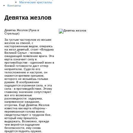
Магические кристаллы
Контакты
Девятка жезлов
Девятка Жезлов (Луна в
Стрельце)
За густым частоколом из восьми
жезлов за спиной, с
настороженным видом, опираясь
на жезл девятый, стоит «Владыка
Великой Силы» - человек,
ожидающий появление врага. Эта
карта означает силу в
противоборстве - одинокий воин в
боевой готовности даст отпор
неприятелю. Судя по его
телосложению и настрою, он
окажется крепким орешком,
которого не возьмёшь голыми
руками. В изображении
ощущается огромная сила, и эта
сила - в противодействии. Этому
главному значению сопутствуют
все его возможные
разновидности: задержка,
напряженное ожидание,
отсрочка. Ещё Девятка Жезлов
известна как карта обороны -
перевязанная голова воина
свидетельствует о трудном бое,
который ему пришлось
выдержать. Возможно, прежде
чем вернётся ощущение
безопасности, ему снова
придётся поднять оружие.