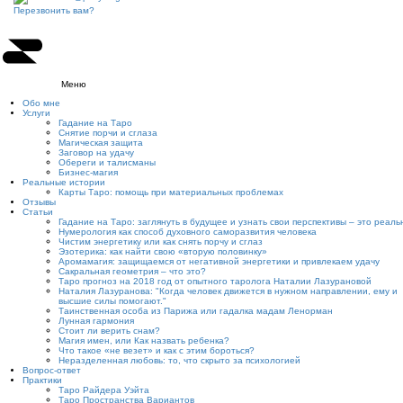
Перезвонить вам?
Меню
Обо мне
Услуги
Гадание на Таро
Снятие порчи и сглаза
Магическая защита
Заговор на удачу
Обереги и талисманы
Бизнес-магия
Реальные истории
Карты Таро: помощь при материальных проблемах
Отзывы
Статьи
Гадание на Таро: заглянуть в будущее и узнать свои перспективы – это реаль
Нумерология как способ духовного саморазвития человека
Чистим энергетику или как снять порчу и сглаз
Эзотерика: как найти свою «вторую половинку»
Аромамагия: защищаемся от негативной энергетики и привлекаем удачу
Сакральная геометрия – что это?
Таро прогноз на 2018 год от опытного таролога Наталии Лазурановой
Наталия Лазуранова: "Когда человек движется в нужном направлении, ему и
высшие силы помогают."
Таинственная особа из Парижа или гадалка мадам Ленорман
Лунная гармония
Стоит ли верить снам?
Магия имен, или Как назвать ребенка?
Что такое «не везет» и как с этим бороться?
Неразделенная любовь: то, что скрыто за психологией
Вопрос-ответ
Практики
Таро Райдера Уэйта
Таро Пространства Вариантов