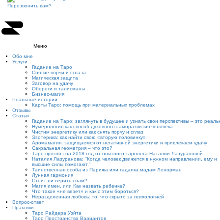
Перезвонить вам?
Меню
Обо мне
Услуги
Гадание на Таро
Снятие порчи и сглаза
Магическая защита
Заговор на удачу
Обереги и талисманы
Бизнес-магия
Реальные истории
Карты Таро: помощь при материальных проблемах
Отзывы
Статьи
Гадание на Таро: заглянуть в будущее и узнать свои перспективы – это реаль
Нумерология как способ духовного саморазвития человека
Чистим энергетику или как снять порчу и сглаз
Эзотерика: как найти свою «вторую половинку»
Аромамагия: защищаемся от негативной энергетики и привлекаем удачу
Сакральная геометрия – что это?
Таро прогноз на 2018 год от опытного таролога Наталии Лазурановой
Наталия Лазуранова: "Когда человек движется в нужном направлении, ему и
высшие силы помогают."
Таинственная особа из Парижа или гадалка мадам Ленорман
Лунная гармония
Стоит ли верить снам?
Магия имен, или Как назвать ребенка?
Что такое «не везет» и как с этим бороться?
Неразделенная любовь: то, что скрыто за психологией
Вопрос-ответ
Практики
Таро Райдера Уэйта
Таро Пространства Вариантов