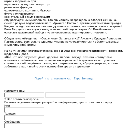
карте изображены три
персонажа, представляющих три
различные функции
человеческого сознания. Мужская
фигура олицетворяет
сознательный разум с присущим
ему рассудочным мышлением. Его вниманием безраздельно владеет женщина,
символ разума подсознательного. Архангел Рафаил, третий участник этой триады
Разума, представляет высшее или духовное сознание, постоянную связь с энергией
Бога Творца и звенящую в каждом из нас вибрацию. Карта «VI Влюбленные»
означает правильный выбор и уравновешенные партнерские отношения.
Общая тема объединяет «Союзников» Зеланда и «17 Аисты» в Оракуле Ленорман.
Партнерство, верность традициям, умение приспосабливаться к обстоятельствам -
символизм этой карты.
На «2-у Разума» откликаются руны Гебо и Эваз в значениях позитивности, верности,
щедрости и дара.
«Все, что вас окружает: дома, деревья, мебель, посуда, техника - станут вам
помогать и заботиться о вас, коли вы так порешите. Не просите ничего у ваших
союзников и обращайтесь с ними, как с зеркалом мира, - будьте уверены, что они
заботятся о вас - знайте это и повторяйте время от времени».
Перейти к толкованию карт Таро Зеланда
Напишите нам
У Вас остались вопросы?
Вы можете узнать интересующую Вас информацию, просто заполнив форму:
Имя
Телефон
Сообщение