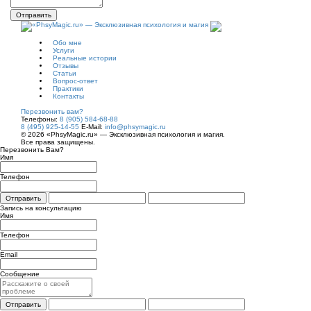
Отправить
Обо мне
Услуги
Реальные истории
Отзывы
Статьи
Вопрос-ответ
Практики
Контакты
Перезвонить вам?
Телефоны:
8 (905) 584-68-88
8 (495) 925-14-55
E-Mail:
info@phsymagic.ru
© 2026 «PhsyMagic.ru» — Эксклюзивная психология и магия.
Все права защищены.
Перезвонить Вам?
Имя
Телефон
Отправить
Запись на консультацию
Имя
Телефон
Email
Сообщение
Отправить