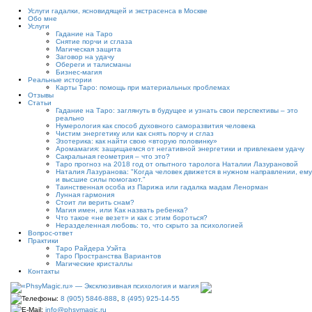
Услуги гадалки, ясновидящей и экстрасенса в Москве
Обо мне
Услуги
Гадание на Таро
Снятие порчи и сглаза
Магическая защита
Заговор на удачу
Обереги и талисманы
Бизнес-магия
Реальные истории
Карты Таро: помощь при материальных проблемах
Отзывы
Статьи
Гадание на Таро: заглянуть в будущее и узнать свои перспективы – это
реально
Нумерология как способ духовного саморазвития человека
Чистим энергетику или как снять порчу и сглаз
Эзотерика: как найти свою «вторую половинку»
Аромамагия: защищаемся от негативной энергетики и привлекаем удачу
Сакральная геометрия – что это?
Таро прогноз на 2018 год от опытного таролога Наталии Лазурановой
Наталия Лазуранова: "Когда человек движется в нужном направлении, ему
и высшие силы помогают."
Таинственная особа из Парижа или гадалка мадам Ленорман
Лунная гармония
Стоит ли верить снам?
Магия имен, или Как назвать ребенка?
Что такое «не везет» и как с этим бороться?
Неразделенная любовь: то, что скрыто за психологией
Вопрос-ответ
Практики
Таро Райдера Уэйта
Таро Пространства Вариантов
Магические кристаллы
Контакты
Телефоны:
8 (905) 5846-888
,
8 (495) 925-14-55
E-Mail:
info@phsymagic.ru