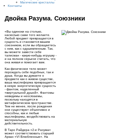
Магические кристаллы
Контакты
Двойка Разума. Союзники
«Вы одиноки на столько,
насколько сами того желаете.
Любой предмет превращается в
сущность и становится вашим
союзником, если вы обращаетесь
с ним, как с одушевленным. Так,
вы можете завести себе
талисман - какую-нибудь игрушку -
и на полном серьезе считать, что
она живая и помогает вам.
Как физическое тело может
порождать себе подобных, так и
душа. Когда вы думаете о
предмете как о живом существе,
ваша мыслеформа превращается
в некую энергетическую сущность
- фантом, наделенный
«виртуальной душой». Фантомы
невидимы и неосязаемы,
поскольку находятся в
метафизическом пространстве.
Тем не менее, после рождения
они существуют объективно и
способны, как и любые
мыслеформы, воздействовать на
материальную
действительность.
В Таро Райдера «2-е Разума»
может соответствовать старший
Аркан «VI Влюбленные». На