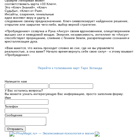
Оракуле Ленорман может
соответствовать карта «33 Ключ».
Это «Ключ Знаний», «Ключ
Судьбы», «Ключ от Рая».
Инсайты, озарения, гениальные
идеи вселяют веру в удачу, в
следование своему предназначению. Ключ символизирует найденное решение,
открытие или закрытие чего-либо, выбор верной стратегии.
«Пробуждению» созвучна и Руна «Ансуз» своим вдохновением, олицетворением
высших сил и неведомой мощью. Энергия, независимость, интеллект по «Ансуз»
способствуют прорицанию, слиянию с Гением Земли, раскрепощению сознания и
кристаллизации духа.
«Вам кажется, что жизнь проходит словно во сне, где не вы управляете
реальностью, а она вами? Начало время вернуть себе свою силу» - к этому взывает
«Пробуждение».
Перейти к толкованию карт Таро Зеланда
Напишите нам
У Вас остались вопросы?
Вы можете узнать интересующую Вас информацию, просто заполнив форму:
Имя
Телефон
Сообщение
Отправить