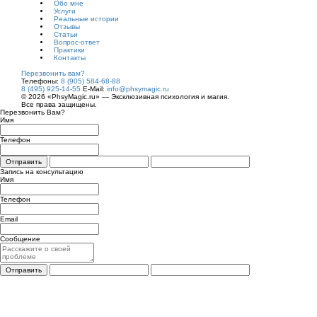
Обо мне
Услуги
Реальные истории
Отзывы
Статьи
Вопрос-ответ
Практики
Контакты
Перезвонить вам?
Телефоны:
8 (905) 584-68-88
8 (495) 925-14-55
E-Mail:
info@phsymagic.ru
© 2026 «PhsyMagic.ru» — Эксклюзивная психология и магия.
Все права защищены.
Перезвонить Вам?
Имя
Телефон
Отправить
Запись на консультацию
Имя
Телефон
Email
Сообщение
Отправить