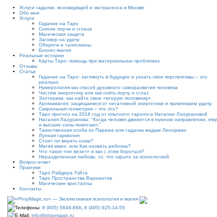
Услуги гадалки, ясновидящей и экстрасенса в Москве
Обо мне
Услуги
Гадание на Таро
Снятие порчи и сглаза
Магическая защита
Заговор на удачу
Обереги и талисманы
Бизнес-магия
Реальные истории
Карты Таро: помощь при материальных проблемах
Отзывы
Статьи
Гадание на Таро: заглянуть в будущее и узнать свои перспективы – это
реально
Нумерология как способ духовного саморазвития человека
Чистим энергетику или как снять порчу и сглаз
Эзотерика: как найти свою «вторую половинку»
Аромамагия: защищаемся от негативной энергетики и привлекаем удачу
Сакральная геометрия – что это?
Таро прогноз на 2018 год от опытного таролога Наталии Лазурановой
Наталия Лазуранова: "Когда человек движется в нужном направлении, ему
и высшие силы помогают."
Таинственная особа из Парижа или гадалка мадам Ленорман
Лунная гармония
Стоит ли верить снам?
Магия имен, или Как назвать ребенка?
Что такое «не везет» и как с этим бороться?
Неразделенная любовь: то, что скрыто за психологией
Вопрос-ответ
Практики
Таро Райдера Уэйта
Таро Пространства Вариантов
Магические кристаллы
Контакты
Телефоны:
8 (905) 5846-888
,
8 (495) 925-14-55
E-Mail:
info@phsymagic.ru