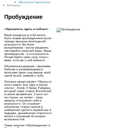
Магические кристаллы
Контакты
Пробуждение
«Проснитесь здесь и сейчас!»
Ваше рожденье в этой жизни
было новым пробуждением после
череды прошлых воплощений
реальности. Вы были
волшебником - могли управлять
светящейся энергией мира. Ваше
преимущество - в осознанности.
Почувствуйте свою силу. Сила с
вами, если вы о ней помните.
Обнаженная девушка с крыльями
бабочки и развивающимися
волосами парит над миром, всей
своей позой, заявляя о себе.
Похожее представляет «Принц из
иного мира» или «Дух в поиске
опыта» - Алеф, 0 Аркан Райдера,
который также открыт Вселенной
в своем проявлении. У него нет
ни страха, ни тревог - лишь
импульс в познании себя и
реальности. Он отражает
обнуление старых циклов и
намерение сделать первый шаг в
будущее, динамичную открытость
жизни и огромный потенциал
возможностей.
Также энергии «Пробуждения» в