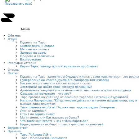
Перезвонить вам?
Меню
Обо мне
Услуги
Гадание на Таро
Снятие порчи и сглаза
Магическая защита
Заговор на удачу
Обереги и талисманы
Бизнес-магия
Реальные истории
Карты Таро: помощь при материальных проблемах
Отзывы
Статьи
Гадание на Таро: заглянуть в будущее и узнать свои перспективы – это реаль
Нумерология как способ духовного саморазвития человека
Чистим энергетику или как снять порчу и сглаз
Эзотерика: как найти свою «вторую половинку»
Аромамагия: защищаемся от негативной энергетики и привлекаем удачу
Сакральная геометрия – что это?
Таро прогноз на 2018 год от опытного таролога Наталии Лазурановой
Наталия Лазуранова: "Когда человек движется в нужном направлении, ему и
высшие силы помогают."
Таинственная особа из Парижа или гадалка мадам Ленорман
Лунная гармония
Стоит ли верить снам?
Магия имен, или Как назвать ребенка?
Что такое «не везет» и как с этим бороться?
Неразделенная любовь: то, что скрыто за психологией
Вопрос-ответ
Практики
Таро Райдера Уэйта
Таро Пространства Вариантов