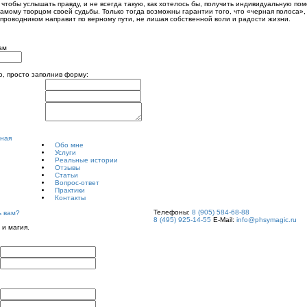
, чтобы услышать правду, и не всегда такую, как хотелось бы, получить индивидуальную по
самому творцом своей судьбы. Только тогда возможны гарантии того, что «черная полоса»
проводником направит по верному пути, не лишая собственной воли и радости жизни.
ам
, просто заполнив форму:
Обо мне
Услуги
Реальные истории
Отзывы
Статьи
Вопрос-ответ
Практики
Контакты
Телефоны:
8 (905) 584-68-88
ь вам?
8 (495) 925-14-55
E-Mail:
info@phsymagic.ru
 и магия.