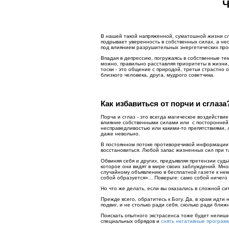
Ч
В нашей такой напряженной, суматошной жизни сл
подрывает уверенность в собственных силах, а не
под влиянием разрушительных энергетических про
Впадая в депрессию, погружаясь в собственные т
можно, правильно расставляя приоритеты в жизни,
тоски - это общение с природой, третьи страстно
близкого человека, друга, мудрого советчика.
Как избавиться от порчи и сглаз
Порча и сглаз - это всегда магическое воздействи
влияние собственными силами или с посторонней 
несправедливостью или какими-то препятствиями, 
даже невольно.
В постоянном потоке противоречивой информации,
восстановиться. Любой запас жизненных сил при т
Обвиняя себя и других, предъявляя претензии суд
которое они видят в мире своих заблуждений. Мно
случайному объявлению в бесплатной газете к нек
собой образуется»... Поверьте: само собой ничего
Но что же делать, если вы оказались в сложной си
Прежде всего, обратитесь к Богу. Да, в храм идт
подвиг, и не столько ради себя, сколько ради ближ
Поискать опытного экстрасенса тоже будет нелишн
специальных обрядов и
снять негативные програм