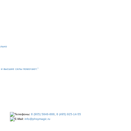
ально
 и высшие силы помогают."
Телефоны:
8 (905) 5846-888
,
8 (495) 925-14-55
E-Mail:
info@phsymagic.ru