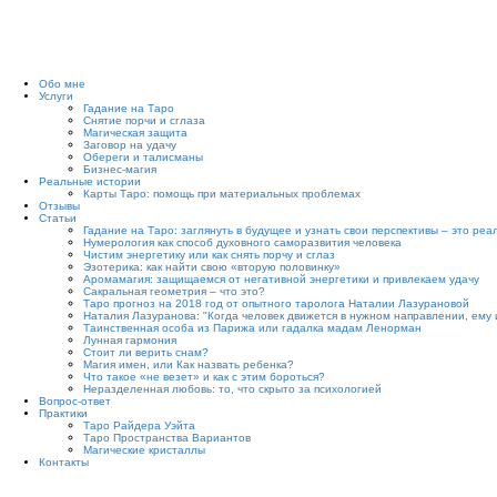
Обо мне
Услуги
Гадание на Таро
Снятие порчи и сглаза
Магическая защита
Заговор на удачу
Обереги и талисманы
Бизнес-магия
Реальные истории
Карты Таро: помощь при материальных проблемах
Отзывы
Статьи
Гадание на Таро: заглянуть в будущее и узнать свои перспективы – это реа
Нумерология как способ духовного саморазвития человека
Чистим энергетику или как снять порчу и сглаз
Эзотерика: как найти свою «вторую половинку»
Аромамагия: защищаемся от негативной энергетики и привлекаем удачу
Сакральная геометрия – что это?
Таро прогноз на 2018 год от опытного таролога Наталии Лазурановой
Наталия Лазуранова: "Когда человек движется в нужном направлении, ему 
Таинственная особа из Парижа или гадалка мадам Ленорман
Лунная гармония
Стоит ли верить снам?
Магия имен, или Как назвать ребенка?
Что такое «не везет» и как с этим бороться?
Неразделенная любовь: то, что скрыто за психологией
Вопрос-ответ
Практики
Таро Райдера Уэйта
Таро Пространства Вариантов
Магические кристаллы
Контакты