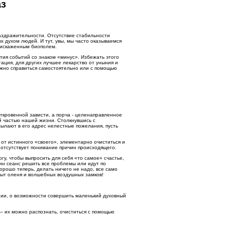
аз
аздражительности. Отсутствие стабильности
 духом людей. И тут, увы, мы часто оказываемся
 искаженным биополем.
тия событий со знаком «минус». Избежать этого
ация, для других лучшее лекарство от уныния и
можно справиться самостоятельно или с помощью
 откровенной зависти, а порча - целенаправленное
й частью нашей жизни. Столкнувшись с
сылают в его адрес нелестные пожелания, пусть
от истинного «своего», элементарно очиститься и
- отсутствует понимание причин происходящего.
у, чтобы выпросить для себя «то самое» счастье,
ин сеанс решить все проблемы или идут по
орошо теперь, делать ничего не надо, все само
опыт оленя и волшебных воздушных замков!
ении, о возможности совершить маленький духовный
 – их можно распознать, очиститься с помощью