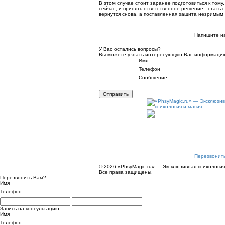
В этом случае стоит заранее подготовиться к тому
сейчас, и принять ответственное решение - стать 
вернутся снова, а поставленная защита незримым 
Напишите н
У Вас остались вопросы?
Вы можете узнать интересующую Вас информацию
Имя
Телефон
Сообщение
Отправить
Перезвонит
© 2026 «PhsyMagic.ru» — Эксклюзивная психология
Все права защищены.
Перезвонить Вам?
Имя
Телефон
Запись на консультацию
Имя
Телефон