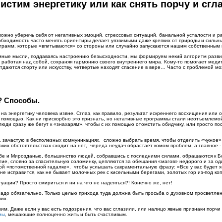
истим энергетику или как снять порчу и сгл
ожно уберечь себя от негативных эмоций, стрессовых ситуаций, банальной усталости и р
обходимость часто менять ориентиры делает уязвимыми даже крепких от природы и сильных
грамм, которые «впитываются» со стороны или случайно запускаются нашим собственным
емные мысли, поддаваясь настроению безысходности, мы формируем некий алгоритм разви
 работая над собой, сохраняя гармонию своего внутреннего мира. Кому-то помогает медит
 отдаются спорту или искусству, четвертые находят спасение в вере… Часто с проблемой 
а? Способы.
е на энергетику человека извне. Сглаз, как правило, результат искреннего восхищения или
помощью. Как ни прискорбно это признать, но негативные программы стали неотъемлемо
люди сразу же бегут к «знахарям», чтобы с их помощью отомстить обидчику, или просто по
 зачастую в бесполезных коммуникациях, сложно выбрать время, чтобы отделить «чужое» 
аких обстоятельствах сходит на нет, череда неудач обрастает комом проблем, а главное 
ьбе и Мирозданью, большинство людей, собравшись с последними силами, обращаются к Бог
гие, словно за спасительную соломинку, цепляются за обещания «магов» недорого и за од
ой «потомственной гадалке», чтобы услышать сакраментальную фразу: «Все у вас будет х
 не исправится, как не бывает молочных рек с кисельными берегами, золотых гор из-под к
туации? Просто смириться и ни на что не надеяться?! Конечно же, нет!
и надо обязательно. Только целью прихода туда должна быть просьба о духовном просветл
них.
им. Даже если у вас есть подозрения, что вас сглазили, или налицо явные признаки порчи
мы
, мешающие полноценно жить и быть счастливым.