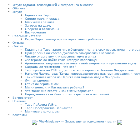
Услуги гадалки, ясновидящей и экстрасенса в Москве
Обо мне
Услуги
Гадание на Таро
Снятие порчи и сглаза
Магическая защита
Заговор на удачу
Обереги и талисманы
Бизнес-магия
Реальные истории
Карты Таро: помощь при материальных проблемах
Отзывы
Статьи
Гадание на Таро: заглянуть в будущее и узнать свои перспективы – это ре
Нумерология как способ духовного саморазвития человека
Чистим энергетику или как снять порчу и сглаз
Эзотерика: как найти свою «вторую половинку»
Аромамагия: защищаемся от негативной энергетики и привлекаем удачу
Сакральная геометрия – что это?
Таро прогноз на 2018 год от опытного таролога Наталии Лазурановой
Наталия Лазуранова: "Когда человек движется в нужном направлении, ему
Таинственная особа из Парижа или гадалка мадам Ленорман
Лунная гармония
Стоит ли верить снам?
Магия имен, или Как назвать ребенка?
Что такое «не везет» и как с этим бороться?
Неразделенная любовь: то, что скрыто за психологией
Вопрос-ответ
Практики
Таро Райдера Уэйта
Таро Пространства Вариантов
Магические кристаллы
Контакты