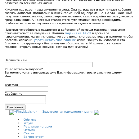
развитие во всех планах жизни.
К истине нас ведет наша внутренняя сила. Она направляет и притягивает события,
являясь компасом, магнитом и высшей гармонией одновременно. Но это - конечный
результат самопознания, самосовершенствования, самонастройки на свое духовное
предназначение. А на первых этапах этого пути «маяки» всегда необходимы,
особенно если есть ощущение их актуальности «здесь и сейчас».
Чувствуя потребность в поддержке и действенной помощи мастера, неразумно
отказываться от ее получения. Помимо
гадания на ТАРО
в арсенале
парапсихологии, магии, ясновидения есть целая система методов и приемов, чтобы
рассеять иллюзии,
убрать негативное влияние
извне, защитить человека и его
близких от разрушающих благополучие обстоятельств. И, конечно же, самое
главное - открыть новые возможности на пути к успеху!
Напишите нам
У Вас остались вопросы?
Вы можете узнать интересующую Вас информацию, просто заполнив форму:
Имя
Телефон
Сообщение
Отправить
Обо мне
Услуги
Реальные истории
Отзывы
Статьи
Вопрос-ответ