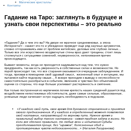
Магические кристаллы
Контакты
Гадание на Таро: заглянуть в будущее и
узнать свои перспективы – это реально
«Гадание? Да о чем это вы? На дворе не мрачное средневековье, а эпоха
Интернета!» - скажет кто-то и убежденно приведет еще ряд научных аргументов,
словно отгораживаясь ими от проблем житейских, деловых или глубоко личных…
Только все эти искусственно воздвигнутые стены враз дают трещины, стоит лишь
столкнуться с ситуациями сомнений, неуверенности, непонимания причин
происходящего.
Бывают моменты, когда не приходится задумываться над тем, что нужно
предпринять, так как есть уверенность в собственных силах и возможностях. Но
порой происходит так, что все старания оказываются очередным заблуждением. И
тогда, призвав в помощники свой здравый смысл, жизненный опыт и интуицию, мы
пытаемся найти подсказку свыше... А вскоре приходим к выводу о неспособности
самостоятельно разобраться в событиях, явлениях и чувствах без объективной
оценки со стороны, что еще больше усиливает растерянность и смятение.
Как только построенная из кирпичиков логики крепость наших суждений рушится под
воздействием непостижимых обстоятельств, даже самые сильные, образованные,
успешные люди начинают остро ощущать необходимость в подсказке.
«
У каждого свой путь, свое время для духовного становления и принятия
своего предназначения. И у каждого в определенный момент появляется
свой наставник, направляющий по верному пути. Нужное время и
правильный выбор такого наставника - самая трудная задача в жизни. Но
если все сделано правильно, то любые вехи и испытания Судьбы
преодолеваются проще, без "шрамов", болезненных обид и
противоречивых чувств недосказанности...
» (Наталия Лазуранова)