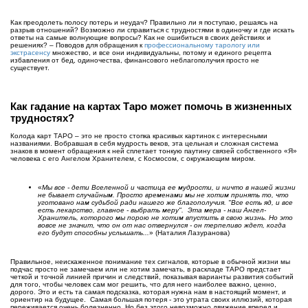
Как преодолеть полосу потерь и неудач? Правильно ли я поступаю, решаясь на
разрыв отношений? Возможно ли справиться с трудностями в одиночку и где искать
ответы на самые волнующие вопросы? Как не ошибиться в своих действиях и
решениях? – Поводов для обращения к
профессиональному тарологу или
экстрасенсу
множество, и все они индивидуальны, потому и единого рецепта
избавления от бед, одиночества, финансового неблагополучия просто не
существует.
Как гадание на картах Таро может помочь в жизненных
трудностях?
Колода карт ТАРО – это не просто стопка красивых картинок с интересными
названиями. Вобравшая в себя мудрость веков, эта цельная и сложная система
знаков в момент обращения к ней сплетает тонкую паутину связей собственного «Я»
человека с его Ангелом Хранителем, с Космосом, с окружающим миром.
«
Мы все - дети Вселенной и частица ее мудрости, и ничто в нашей жизни
не бывает случайным. Просто временами мы не хотим принять то, что
уготовано нам судьбой ради нашего же благополучия. "Все есть яд, и все
есть лекарство, главное - выбрать меру". Эта мера - наш Ангел-
Хранитель, которого мы порою не хотим впустить в свою жизнь. Но это
вовсе не значит, что он от нас отвернулся - он терпеливо ждет, когда
его будут способны услышать...
» (Наталия Лазуранова)
Правильное, неискаженное понимание тех сигналов, которые в обычной жизни мы
подчас просто не замечаем или не хотим замечать, в раскладе ТАРО предстает
четкой и точной линией причин и следствий, показывая варианты развития событий
для того, чтобы человек сам мог решить, что для него наиболее важно, ценно,
дорого. Это и есть та самая подсказка, которая нужна нам в настоящий момент, и
ориентир на будущее. Самая большая потеря - это утрата своих иллюзий, которая
переживается очень болезненно. Но без этого невозможно движение вперед и