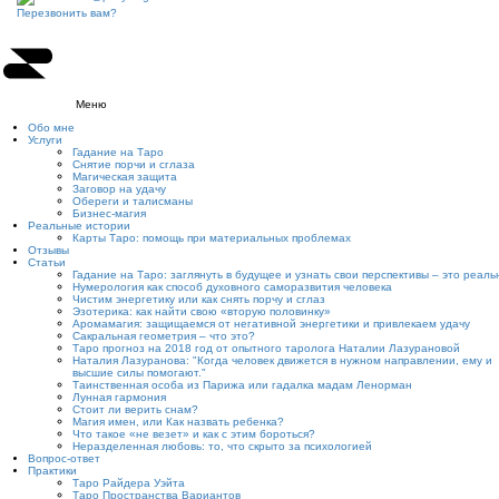
Перезвонить вам?
Меню
Обо мне
Услуги
Гадание на Таро
Снятие порчи и сглаза
Магическая защита
Заговор на удачу
Обереги и талисманы
Бизнес-магия
Реальные истории
Карты Таро: помощь при материальных проблемах
Отзывы
Статьи
Гадание на Таро: заглянуть в будущее и узнать свои перспективы – это реаль
Нумерология как способ духовного саморазвития человека
Чистим энергетику или как снять порчу и сглаз
Эзотерика: как найти свою «вторую половинку»
Аромамагия: защищаемся от негативной энергетики и привлекаем удачу
Сакральная геометрия – что это?
Таро прогноз на 2018 год от опытного таролога Наталии Лазурановой
Наталия Лазуранова: "Когда человек движется в нужном направлении, ему и
высшие силы помогают."
Таинственная особа из Парижа или гадалка мадам Ленорман
Лунная гармония
Стоит ли верить снам?
Магия имен, или Как назвать ребенка?
Что такое «не везет» и как с этим бороться?
Неразделенная любовь: то, что скрыто за психологией
Вопрос-ответ
Практики
Таро Райдера Уэйта
Таро Пространства Вариантов