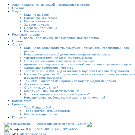
Услуги гадалки, ясновидящей и экстрасенса в Москве
Обо мне
Услуги
Гадание на Таро
Снятие порчи и сглаза
Магическая защита
Заговор на удачу
Обереги и талисманы
Бизнес-магия
Реальные истории
Карты Таро: помощь при материальных проблемах
Отзывы
Статьи
Гадание на Таро: заглянуть в будущее и узнать свои перспективы – это
реально
Нумерология как способ духовного саморазвития человека
Чистим энергетику или как снять порчу и сглаз
Эзотерика: как найти свою «вторую половинку»
Аромамагия: защищаемся от негативной энергетики и привлекаем удачу
Сакральная геометрия – что это?
Таро прогноз на 2018 год от опытного таролога Наталии Лазурановой
Наталия Лазуранова: "Когда человек движется в нужном направлении, ему
и высшие силы помогают."
Таинственная особа из Парижа или гадалка мадам Ленорман
Лунная гармония
Стоит ли верить снам?
Магия имен, или Как назвать ребенка?
Что такое «не везет» и как с этим бороться?
Неразделенная любовь: то, что скрыто за психологией
Вопрос-ответ
Практики
Таро Райдера Уэйта
Таро Пространства Вариантов
Магические кристаллы
Контакты
Телефоны:
8 (905) 5846-888
,
8 (495) 925-14-55
E-Mail:
info@phsymagic.ru